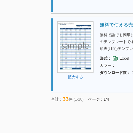
無料で使える売
無料で誰でも簡単
のテンプレートで
績表(月間)テン
形式：
Excel
カラー：
ダウンロード数：
拡大する
33
合計：
件
(1-10)
ページ：1/4