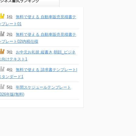
ジネス書式ランキング
1位
無料で使える 自動車販売見積書テ
ンプレート01
2位
無料で使える 自動車販売見積書テ
ンプレート02|内税仕様
3位
お中元お礼状 縦書き,朝顔_ビジネ
ス向けテキスト1
4位
無料で使える 請求書テンプレート|
スタンダード1
5位
年間スケジュールテンプレート
2026年版(無料)