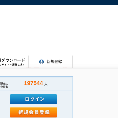
197544
人
現在の
会員数