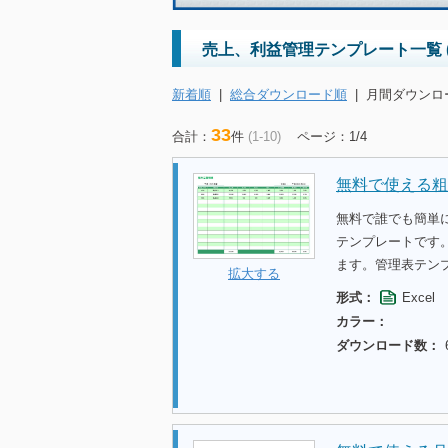
売上、利益管理テンプレート一覧 
新着順
|
総合ダウンロード順
|
月間ダウンロ
33
合計：
件
(1-10)
ページ：1/4
無料で使える粗
無料で誰でも簡単
テンプレートです
ます。管理表テン
拡大する
形式：
Excel
カラー：
ダウンロード数：