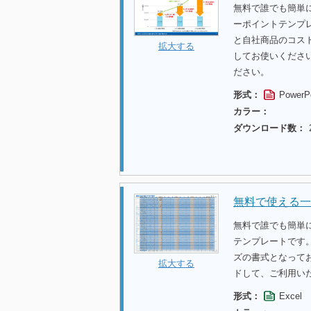
無料で誰でも簡単
ーポイントテンプ
と自社商品のコス
拡大する
してお使いくださ
ださい。
形式：
PowerP
カラー：
ダウンロード数：
無料で使える一
無料で誰でも簡単
テンプレートです
ズの書式となって
拡大する
ドして、ご利用い
形式：
Excel