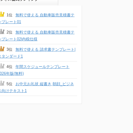
1位
無料で使える 自動車販売見積書テ
ンプレート01
2位
無料で使える 自動車販売見積書テ
ンプレート02|内税仕様
3位
無料で使える 請求書テンプレート|
スタンダード1
4位
年間スケジュールテンプレート
2026年版(無料)
5位
お中元お礼状 縦書き,朝顔_ビジネ
ス向けテキスト1