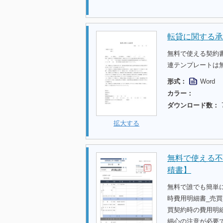
転貸に関する承
無料で使える契約
連テンプレートは
形式：
Word
カラー：
ダウンロード数：
拡大する
無料で使える不
積書】
無料で誰でも簡単
時費用明細書_売
買契約時の費用明
細心の注意が必要