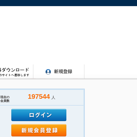
197544
人
現在の
会員数