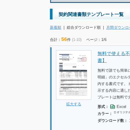
契約関連書類テンプレート一覧
新着順
|
総合ダウンロード順
|
月間ダウンロ
56
合計：
件
(1-10)
ページ：1/6
無料で使える不
書】
無料で誰でも簡単
明細」のエクセル
内する書式です。
示する内容に適し
プレートは無料で
拡大する
形式：
Excel
□ オリジナ
カラー：
ダウンロード数：