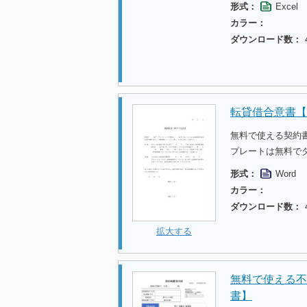
形式：
Excel
カラー：
ダウンロード数：
転貸借合意書【
無料で使える契約
プレートは無料で
形式：
Word
カラー：
ダウンロード数：
拡大する
無料で使える不
書】