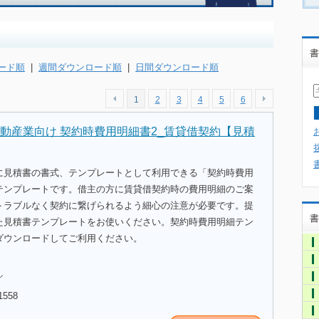
書
ード順
|
週間ダウンロード順
|
日間ダウンロード順
1
2
3
4
5
6
動産業向け 契約時費用明細書2_賃貸借契約【見積
に見積書の書式、テンプレートとして利用できる「契約時費用
テンプレートです。借主の方に賃貸借契約時の費用明細のご案
トラブルなく契約に繋げられるよう細心の注意が必要です。提
書
た見積書テンプレートをお使いください。契約時費用明細テン
ダウンロードしてご利用ください。
ル
1558