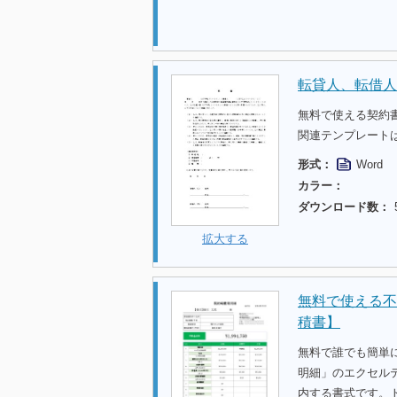
転貸人、転借人
無料で使える契約
関連テンプレート
形式：
Word
カラー：
ダウンロード数：
拡大する
無料で使える不
積書】
無料で誰でも簡単
明細」のエクセル
内する書式です。