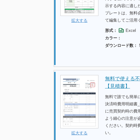
示する内容に適し
プレートは、無料
て編集してご活用
拡大する
形式：
Excel
カラー：
ダウンロード数：
無料で使える不
【見積書】
無料で誰でも簡単
決済時費用明細書
に売買契約時の費
よう細心の注意が
ください。契約時
い。
拡大する