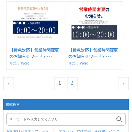
【緊急対応】営業時間変更
【緊急対応】営業時間変更
のお知らせワードテ･･･
のお知らせワードテ･･･
形式：
Word
形式：
Word
1
2
書式検索
お礼状はがきテンプレート
1
エクセル
挨拶文例
企画書
イラス