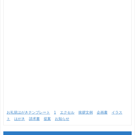
お礼状はがきテンプレート
1
エクセル
挨拶文例
企画書
イラス
ト
はがき
請求書
提案
お知らせ