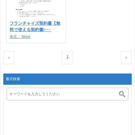
フランチャイズ契約書【無
料で使える契約書/･･･
形式：
Word
1
書式検索