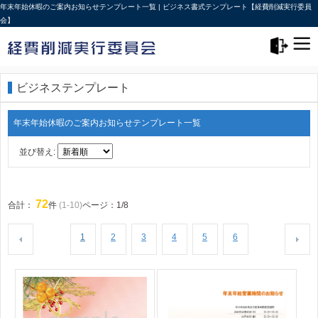
年末年始休暇のご案内お知らせテンプレート一覧 | ビジネス書式テンプレート【経費削減実行委員
会】
メニュー>
ログアウト
ビジネステンプレート
年末年始休暇のご案内お知らせテンプレート一覧
並び替え:
72
合計：
件
(1-10)
ページ：1/8
1
2
3
4
5
6