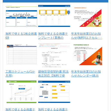
無料で使える1枚企画書
無料で使える企画書テ
年末年始休業日のお知
69
ンプレート| 業務の
らせ(無料)|エクセル･･･
流･･･
工期スケジュール(1か
建物賃貸借契約書 民法
年末年始休業日のお知
月用)
改正対応【無料で使
らせカレンダー|表示
え･･･
8･･･
無料で使える企画書テ
無料で使える企画書テ