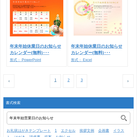
年末年始休業日のお知らせ
年末年始休業日のお知らせ
カレンダー(無料)･･･
カレンダー(無料)･･･
形式：
PowerPoint
形式：
Excel
1
2
3
書式検索
お礼状はがきテンプレート
1
エクセル
挨拶文例
企画書
イラス
ト
はがき
請求書
提案
お知らせ