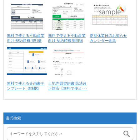
無料で使える不動産業
無料で使える不動産業
夏期休業日のお知らせ
向け 契約時費用明細
向け 契約時費用明細
カレンダー金魚
5･･･
書･･･
CS_9･･･
無料で使える企画書テ
土地売買契約書 民法改
ンプレート| 体制図
正対応【無料で使え･･･
書式検索