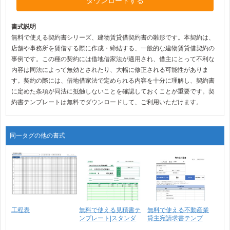
ダウンロードする
書式説明
無料で使える契約書シリーズ、建物賃貸借契約書の雛形です。本契約は、
店舗や事務所を賃借する際に作成・締結する、一般的な建物賃貸借契約の
事例です。この種の契約には借地借家法が適用され、借主にとって不利な
内容は同法によって無効とされたり、大幅に修正される可能性がありま
す。契約の際には、借地借家法で定められる内容を十分に理解し、契約書
に定めた条項が同法に抵触しないことを確認しておくことが重要です。契
約書テンプレートは無料でダウンロードして、ご利用いただけます。
同一タグの他の書式
工程表
無料で使える見積書テ
無料で使える不動産業
ンプレート|スタンダ
貸主宛請求書テンプ
ー･･･
レ･･･