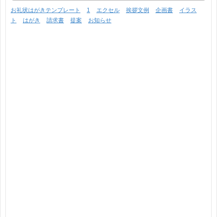
お礼状はがきテンプレート
1
エクセル
挨拶文例
企画書
イラス
ト
はがき
請求書
提案
お知らせ