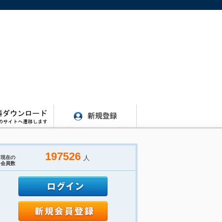
197526
人
現在の
会員数