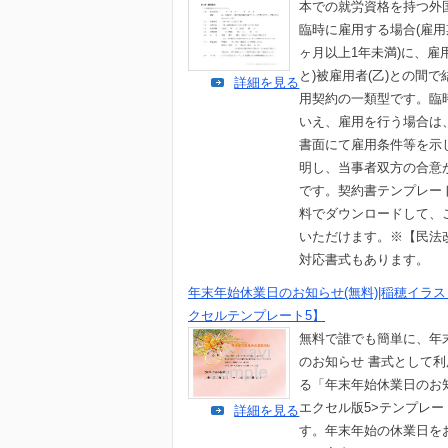
本での就労資格を持つ外
臨時に雇用する場合(雇用
ヶ月以上1年未満)に、雇
と)被雇用者(乙)との間で
詳細を見る
用契約の一類型です。臨
いえ、雇用を行う場合は
書面にて雇用条件等を示
明し、当事者双方の合意
です。契約書テンプレー
料でダウンロードして、
いただけます。※【民法
対応書式もあります。
年末年始休業日のお知らせ(無料)|稲穂イラス
クセルテンプレート5】
無料で誰でも簡単に、年
のお知らせ 書式として
る「年末年始休業日のお
エクセル版5>テンプレー
詳細を見る
す。年末年始の休業日を