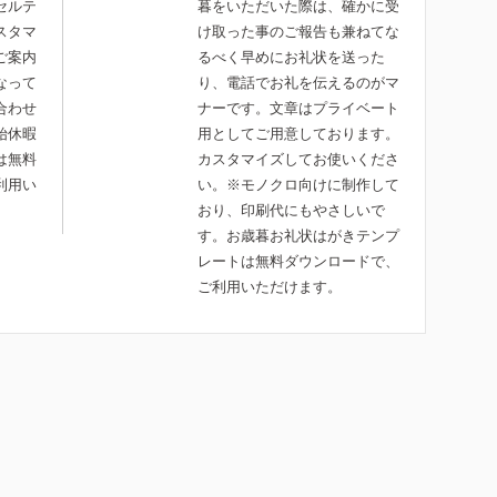
セルテ
暮をいただいた際は、確かに受
スタマ
け取った事のご報告も兼ねてな
ご案内
るべく早めにお礼状を送った
なって
り、電話でお礼を伝えるのがマ
合わせ
ナーです。文章はプライベート
始休暇
用としてご用意しております。
は無料
カスタマイズしてお使いくださ
利用い
い。※モノクロ向けに制作して
おり、印刷代にもやさしいで
す。お歳暮お礼状はがきテンプ
レートは無料ダウンロードで、
ご利用いただけます。