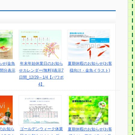
年末年始休業日のお知ら
夏期休暇のお知らせ(お客
らせ(金魚
せカレンダー(無料)|表示7
様向け・金魚イラスト)
日間分表示
日間_12/29～1/4【パワポ
4】
のお知ら
ゴールデンウィーク休業
夏期休暇のお知らせ(お客