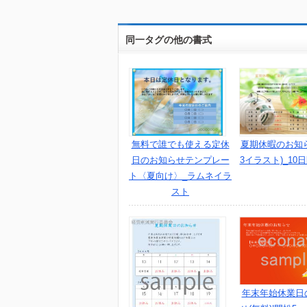
同一タグの他の書式
無料で誰でも使える定休
夏期休暇のお知
日のお知らせテンプレー
3イラスト)_10
ト〈夏向け〉_ラムネイラ
スト
年末年始休業日