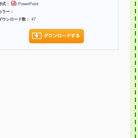
形式：
PowerPoint
カラー：
ダウンロード数：
47