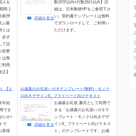
国人を
数20字以内×行数26行以内】詳
期間:1
細は、日本郵便HPをご参照下さ
用者(甲
い。契約書テンプレートは無料
詳細を見る
結ぶ雇
でダウンロードして、ご利用い
時とは
ただけます。
、必ず
して説
が必要
トは無
ご利用
改正】
ト 【エ
お歳暮のお礼状ハガキテンプレート(無料)・モノク
ロ向きデザイン8_ プライベート向けテキスト
末年始
お歳暮お礼状 書式として利用で
利用でき
きる「お歳暮のお礼状ハガキテ
知らせ<
ンプレート・モノクロ向きデザ
トで
イン8_ プライベート向けテキス
詳細を見る
お客様
ト」のテンプレートです。お歳