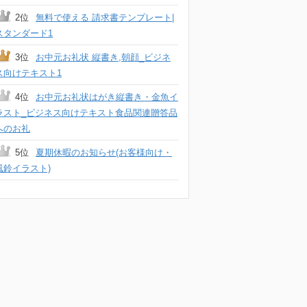
2位
無料で使える 請求書テンプレート|
スタンダード1
3位
お中元お礼状 縦書き,朝顔_ビジネ
ス向けテキスト1
4位
お中元お礼状はがき縦書き・金魚イ
ラスト_ビジネス向けテキスト食品関連贈答品
へのお礼
5位
夏期休暇のお知らせ(お客様向け・
風鈴イラスト)