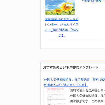
せ(無料)|門松5
夏期休業日のお知らせカ
レンダー、ひまわりイラ
スト_10日間表示 【A3タ
テ】
おすすめのビジネス書式テンプレート
外国人労働者臨時雇い雇用契約書【無料で使
約書/民法改正対応サンプル有】
無料で使える契約書シリ
外国人労働者臨時雇い雇
書の雛形です。この契約