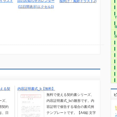
・イラスト
日のお知らせカレンダー
様向け・風鈴イラスト2)
(11日間表示)エクセル1)
える契
内容証明書式_b【無料】
ビ
無料で使える契約書シリーズ、
ーズ、
内容証明書式_bの雛形です。内
用契約
容証明で催告する場合の書式例
は、日
テンプレートです。【A4縦:文字