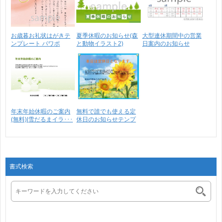
お歳暮お礼状はがきテ
夏季休暇のお知らせ(森
大型連休期間中の営業
ンプレート パワポ
と動物イラスト2)
日案内のお知らせ
(無･･･
(10･･･
年末年始休暇のご案内
無料で誰でも使える定
(無料)|雪だるまイラ･･･
休日のお知らせテンプ
レ･･･
書式検索