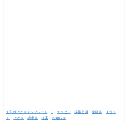
お礼状はがきテンプレート
1
エクセル
挨拶文例
企画書
イラス
ト
はがき
請求書
提案
お知らせ