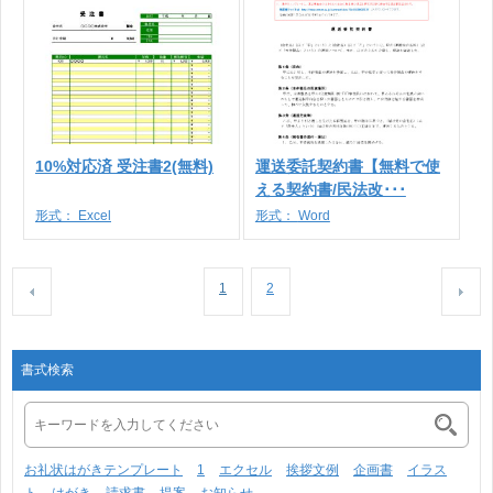
10%対応済 受注書2(無料)
運送委託契約書【無料で使
える契約書/民法改･･･
形式：
Excel
形式：
Word
1
2
書式検索
お礼状はがきテンプレート
1
エクセル
挨拶文例
企画書
イラス
ト
はがき
請求書
提案
お知らせ