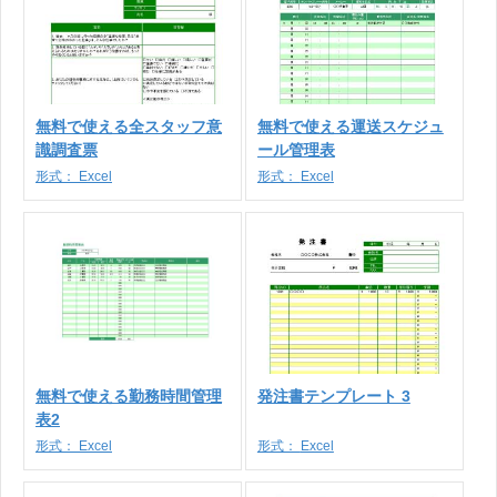
無料で使える全スタッフ意
無料で使える運送スケジュ
識調査票
ール管理表
形式：
Excel
形式：
Excel
無料で使える勤務時間管理
発注書テンプレート 3
表2
形式：
Excel
形式：
Excel