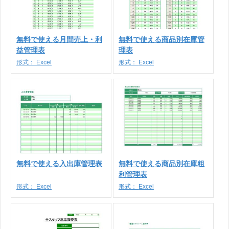
無料で使える月間売上・利
無料で使える商品別在庫管
益管理表
理表
形式：
Excel
形式：
Excel
無料で使える入出庫管理表
無料で使える商品別在庫粗
利管理表
形式：
Excel
形式：
Excel