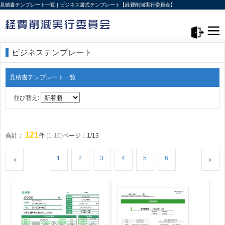
見積書テンプレート一覧 | ビジネス書式テンプレート【経費削減実行委員会】
メニュー>
ログアウト
ビジネステンプレート
見積書テンプレート一覧
並び替え:
121
合計：
件
(1-10)
ページ：1/13
1
2
3
4
5
6