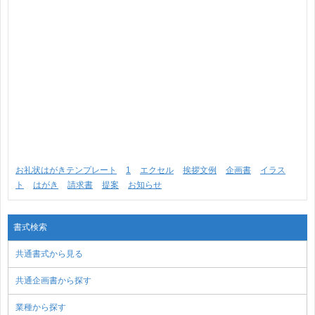
お礼状はがきテンプレート
1
エクセル
挨拶文例
企画書
イラス
ト
はがき
請求書
提案
お知らせ
書式検索
共通書式から見る
共通企画書から探す
業種から探す