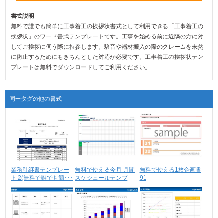
書式説明
無料で誰でも簡単に工事着工の挨拶状書式として利用できる「工事着工の
挨拶状」のワード書式テンプレートです。工事を始める前に近隣の方に対
してご挨拶に伺う際に持参します。騒音や器材搬入の際のクレームを未然
に防止するためにもきちんとした対応が必要です。工事着工の挨拶状テン
プレートは無料でダウンロードしてご利用ください。
同一タグの他の書式
業務引継書テンプレー
無料で使える今月 月間
無料で使える1枚企画書
ト 2(無料で誰でも簡･･･
スケジュールテンプ
91
レ･･･