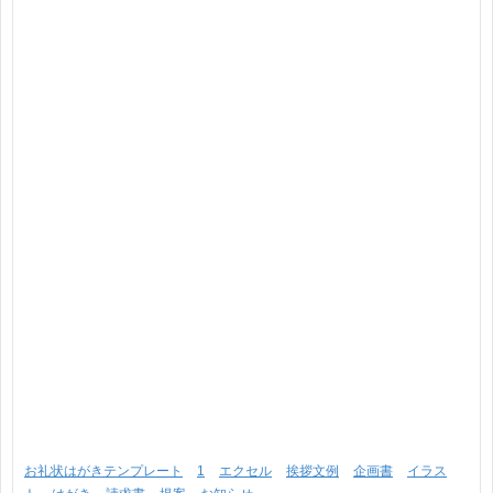
お礼状はがきテンプレート
1
エクセル
挨拶文例
企画書
イラス