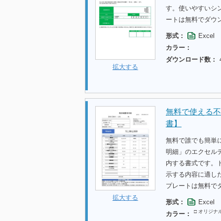
す。使いやすいシ
ートは無料でダウ
形式：
Excel
カラー：
ダウンロード数：
拡大する
無料で使える不
書】
無料で誰でも簡単
明細」のエクセル
内する書式です。
示する内容に適し
プレートは無料で
拡大する
形式：
Excel
□ オリジナ
カラー：