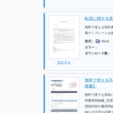
転貸に関する承
無料で使える契約
連テンプレートは
形式：
Word
カラー：
ダウンロード数：
拡大する
無料で使える不
積書】
無料で誰でも簡単
時費用明細書_売
買契約時の費用明
細心の注意が必要