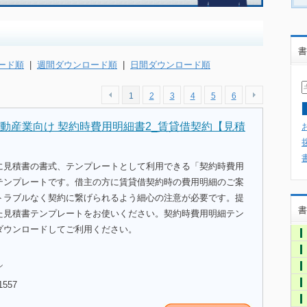
書
ード順
|
週間ダウンロード順
|
日間ダウンロード順
1
2
3
4
5
6
動産業向け 契約時費用明細書2_賃貸借契約【見積
に見積書の書式、テンプレートとして利用できる「契約時費用
テンプレートです。借主の方に賃貸借契約時の費用明細のご案
トラブルなく契約に繋げられるよう細心の注意が必要です。提
書
た見積書テンプレートをお使いください。契約時費用明細テン
ダウンロードしてご利用ください。
ル
1557