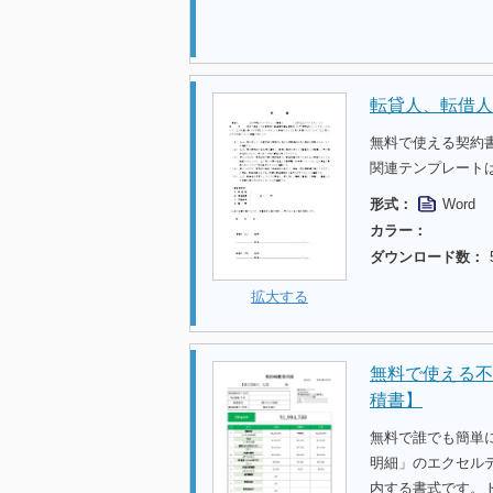
転貸人、転借人
無料で使える契約
関連テンプレート
形式：
Word
カラー：
ダウンロード数：
拡大する
無料で使える不
積書】
無料で誰でも簡単
明細」のエクセル
内する書式です。