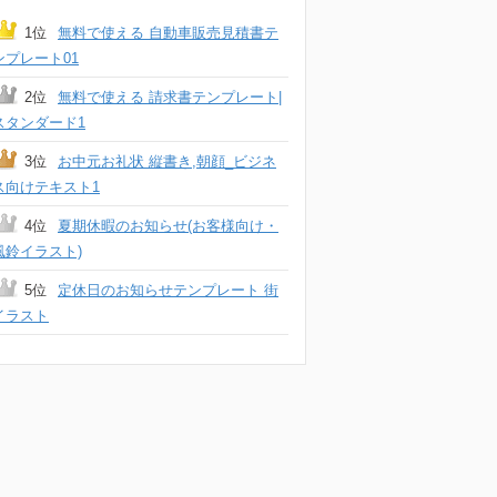
1位
無料で使える 自動車販売見積書テ
ンプレート01
2位
無料で使える 請求書テンプレート|
スタンダード1
3位
お中元お礼状 縦書き,朝顔_ビジネ
ス向けテキスト1
4位
夏期休暇のお知らせ(お客様向け・
風鈴イラスト)
5位
定休日のお知らせテンプレート 街
イラスト