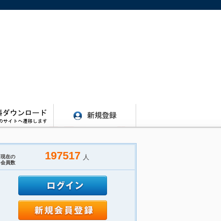
197517
人
現在の
会員数