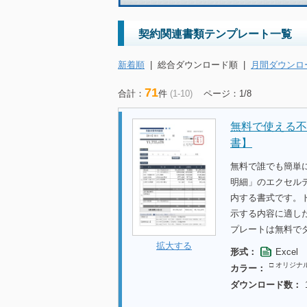
契約関連書類テンプレート一覧
新着順
|
総合ダウンロード順
|
月間ダウンロ
71
合計：
件
(1-10)
ページ：1/8
無料で使える不
書】
無料で誰でも簡単
明細」のエクセル
内する書式です。
示する内容に適し
プレートは無料で
拡大する
形式：
Excel
□ オリジナ
カラー：
ダウンロード数：