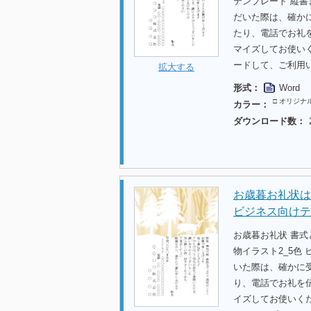
テンプレート 縦書
だいた際は、確か
たり、電話でお礼
マイズしてお使い
ードして、ご利用
拡大する
形式：
Word
□ オリジナ
カラー：
ダウンロード数：
お歳暮お礼状は
ビジネス向けテ
お歳暮お礼状 書
物イラスト2_5色
いた際は、確かに
り、電話でお礼を
イズしてお使いく