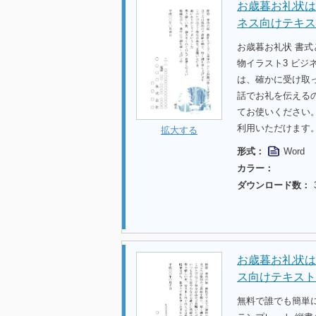
お歳暮お礼状は
ネス向けテキス
お歳暮お礼状 書
物イラスト3 ビ
は、確かに受け取
話でお礼を伝える
てお使いください
利用いただけます
拡大する
形式：
Word
カラー：
ダウンロード数：
お歳暮お礼状はが
ス向けテキスト
無料で誰でも簡単