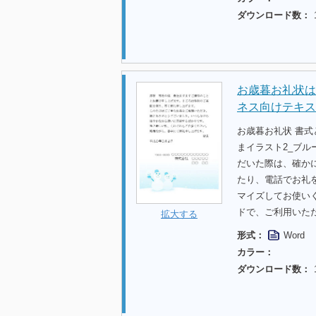
ダウンロード数：
お歳暮お礼状は
ネス向けテキス
お歳暮お礼状 書
まイラスト2_ブル
だいた際は、確か
たり、電話でお礼
マイズしてお使い
ドで、ご利用いた
拡大する
形式：
Word
カラー：
ダウンロード数：