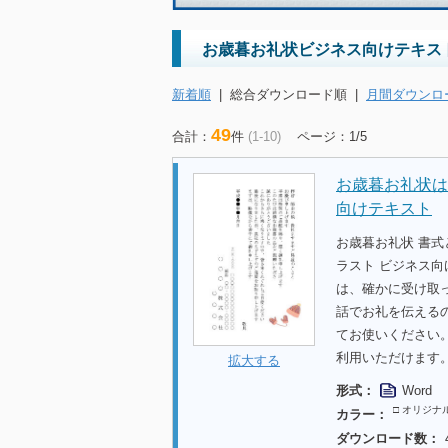
お歳暮お礼状ビジネス向けテキス
新着順
|
総合ダウンロード順
|
月間ダウンロ
49
合計：
件
(1-10)
ページ：1/5
お歳暮お礼状は
向けテキスト
お歳暮お礼状 書
ラスト ビジネス向
は、確かに受け取
話でお礼を伝える
てお使いください
利用いただけます
拡大する
形式：
Word
□ オリジナ
カラー：
ダウンロード数：