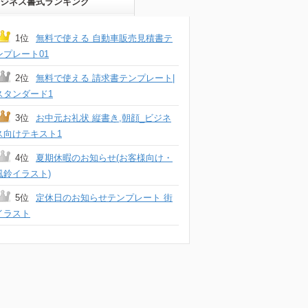
ジネス書式ランキング
1位
無料で使える 自動車販売見積書テ
ンプレート01
2位
無料で使える 請求書テンプレート|
スタンダード1
3位
お中元お礼状 縦書き,朝顔_ビジネ
ス向けテキスト1
4位
夏期休暇のお知らせ(お客様向け・
風鈴イラスト)
5位
定休日のお知らせテンプレート 街
イラスト