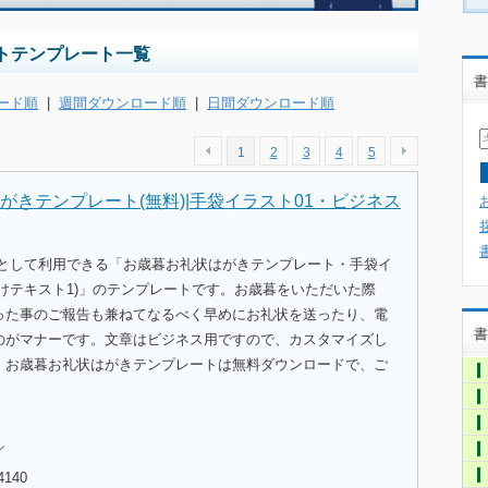
トテンプレート一覧
書
ード順
|
週間ダウンロード順
|
日間ダウンロード順
1
2
3
4
5
がきテンプレート(無料)|手袋イラスト01・ビジネス
式として利用できる「お歳暮お礼状はがきテンプレート・手袋イ
けテキスト1)」のテンプレートです。お歳暮をいただいた際
った事のご報告も兼ねてなるべく早めにお礼状を送ったり、電
書
のがマナーです。文章はビジネス用ですので、カスタマイズし
。お歳暮お礼状はがきテンプレートは無料ダウンロードで、ご
。
ル
4140