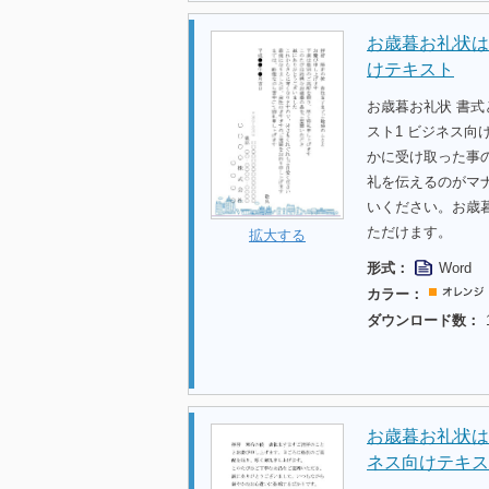
お歳暮お礼状は
けテキスト
お歳暮お礼状 書
スト1 ビジネス
かに受け取った事
礼を伝えるのがマ
いください。お歳
ただけます。
拡大する
形式：
Word
カラー：
ダウンロード数：
お歳暮お礼状は
ネス向けテキス