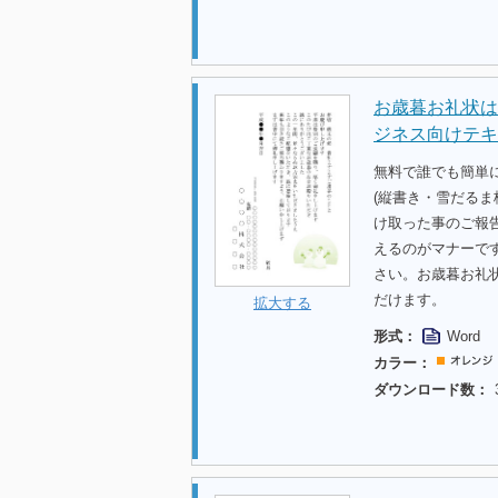
お歳暮お礼状は
ジネス向けテキ
無料で誰でも簡単
(縦書き・雪だる
け取った事のご報
えるのがマナーで
さい。お歳暮お礼
だけます。
拡大する
形式：
Word
カラー：
ダウンロード数：