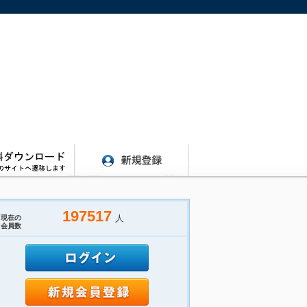
197517
人
現在の
会員数