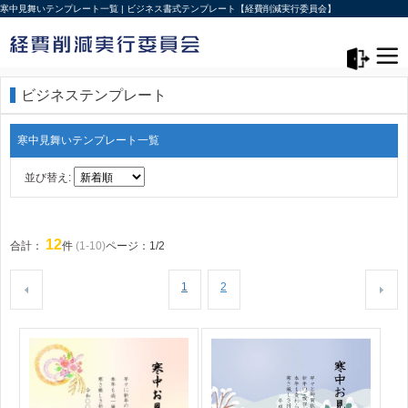
寒中見舞いテンプレート一覧 | ビジネス書式テンプレート【経費削減実行委員会】
メニュー>
ログアウト
ビジネステンプレート
寒中見舞いテンプレート一覧
並び替え:
12
合計：
件
(1-10)
ページ：1/2
1
2