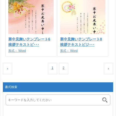
寒中見舞いテンプレート6
寒中見舞いテンプレート8
挨拶テキストビ･･･
挨拶テキストビジ･･･
形式：
Word
形式：
Word
1
2
書式検索