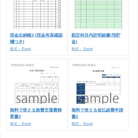
現金出納帳3 (現金有高確認
勘定科目内訳明細書(預貯
欄つき)
金)
形式：
Excel
形式：
Excel
無料で使える旅費交通費精
無料で使える仮払経費申請
算書2
書2
形式：
Excel
形式：
Excel