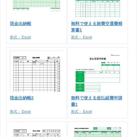
現金出納帳
無料で使える旅費交通費精
算書1
形式：
Excel
形式：
Excel
現金出納帳2
無料で使える仮払経費申請
書1
形式：
Excel
形式：
Excel