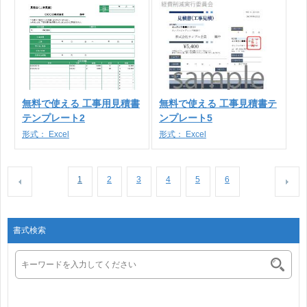
無料で使える 工事用見積書
無料で使える 工事見積書テ
テンプレート2
ンプレート5
形式：
Excel
形式：
Excel
1
2
3
4
5
6
書式検索