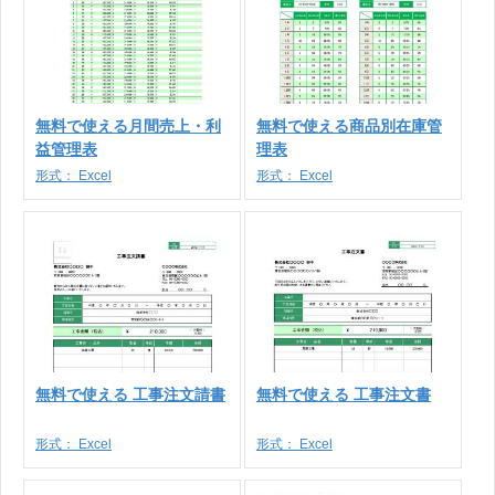
無料で使える月間売上・利
無料で使える商品別在庫管
益管理表
理表
形式：
Excel
形式：
Excel
無料で使える 工事注文請書
無料で使える 工事注文書
形式：
Excel
形式：
Excel