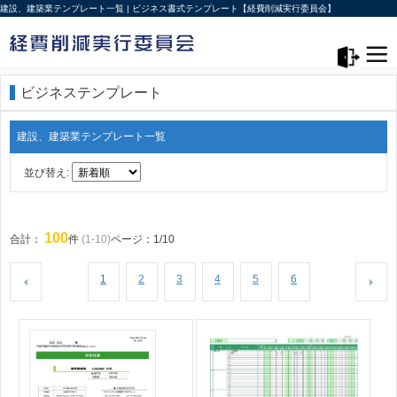
建設、建築業テンプレート一覧 | ビジネス書式テンプレート【経費削減実行委員会】
メニュー>
ログアウト
ビジネステンプレート
建設、建築業テンプレート一覧
並び替え:
100
合計：
件
(1-10)
ページ：1/10
1
2
3
4
5
6