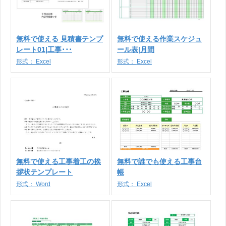
無料で使える 見積書テンプ
無料で使える作業スケジュ
レート01|工事･･･
ール表|月間
形式：
Excel
形式：
Excel
無料で使える工事着工の挨
無料で誰でも使える工事台
拶状テンプレート
帳
形式：
Word
形式：
Excel