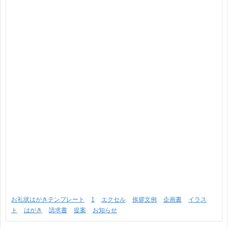
お礼状はがきテンプレート
1
エクセル
挨拶文例
企画書
イラス
ト
はがき
請求書
提案
お知らせ