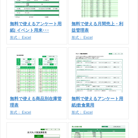
無料で使えるアンケート用
無料で使える月間売上・利
紙| イベント用来･･･
益管理表
形式：
Excel
形式：
Excel
無料で使える商品別在庫管
無料で使えるアンケート用
理表
紙|飲食業用
形式：
Excel
形式：
Excel