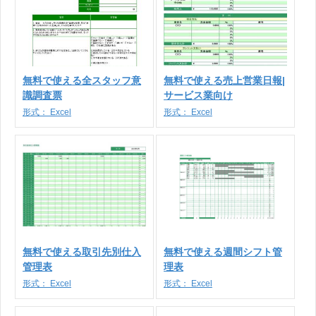
無料で使える全スタッフ意
無料で使える売上営業日報|
識調査票
サービス業向け
形式：
Excel
形式：
Excel
無料で使える取引先別仕入
無料で使える週間シフト管
管理表
理表
形式：
Excel
形式：
Excel