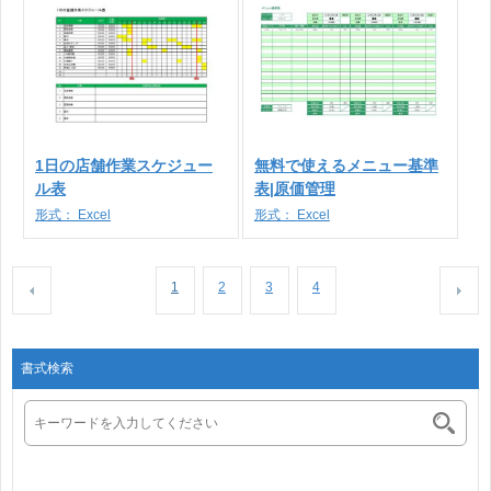
1日の店舗作業スケジュー
無料で使えるメニュー基準
ル表
表|原価管理
形式：
Excel
形式：
Excel
1
2
3
4
書式検索