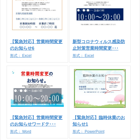
【緊急対応】営業時間変更
新型コロナウィルス感染防
のお知らせ6
止対策営業時間変更･･･
形式：
Excel
形式：
Excel
【緊急対応】営業時間変更
【緊急対応】臨時休業のお
のお知らせワードテ･･･
知らせ1
形式：
Word
形式：
PowerPoint