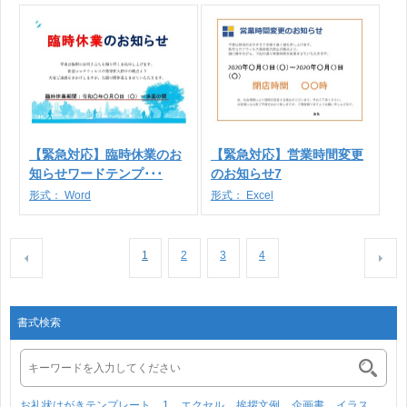
【緊急対応】臨時休業のお
【緊急対応】営業時間変更
知らせワードテンプ･･･
のお知らせ7
形式：
Word
形式：
Excel
1
2
3
4
書式検索
お礼状はがきテンプレート
1
エクセル
挨拶文例
企画書
イラス