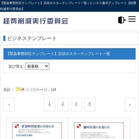
【緊急事態対応テンプレート】店頭ポスタ―テンプレート一覧 | ビジネス書式テンプレート【経費
削減実行委員会】
メニュー>
ログアウト
ビジネステンプレート
【緊急事態対応テンプレート】店頭ポスタ―テンプレート一覧
並び替え:
35
合計：
件
(1-10)
ページ：1/4
1
2
3
4