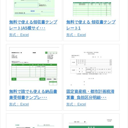
無料で使える領収書テンプ
無料で使える 領収書テンプ
レート|A5横サイ･･･
レート1
形式：
Excel
形式：
Excel
無料で誰でも使える納品書
固定資産税・都市計画税清
兼受領書テンプレ･･･
算書_負担区分明細･･･
形式：
Excel
形式：
Excel