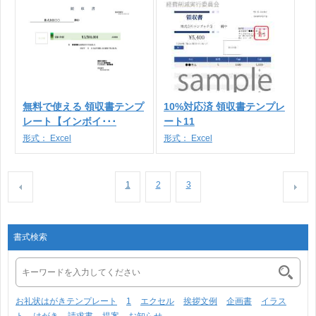
無料で使える 領収書テンプ
10%対応済 領収書テンプレ
レート【インボイ･･･
ート11
形式：
Excel
形式：
Excel
1
2
3
書式検索
お礼状はがきテンプレート
1
エクセル
挨拶文例
企画書
イラス
ト
はがき
請求書
提案
お知らせ