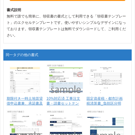
書式説明
無料で誰でも簡単に、領収書の書式として利用できる「領収書テンプレー
ト」のエクセルテンプレートです。使いやすいシンプルなデザインになっ
ております。領収書テンプレートは無料でダウンロードして、ご利用くだ
さい。
同一タグの他の書式
期限付き一時土地賃貸
10%対応済 工事注文
固定資産税・都市計画
借申込書兼、承諾書及
書・請書セットテン
税清算書_負担区分明
び･･･
プ･･･
細･･･