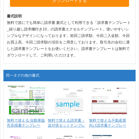
ダウンロードする
書式説明
無料で誰にでも簡単に請求書 書式として利用できる「請求書テンプレート
_繰り越し請求欄付き10」の請求書エクセルテンプレート。使いやすいシ
ンプルなデザインになっております。前回ご請求額、今回ご入金額、今回
お買上高、今回ご請求額の項目をご用意しております。取引先の会社に適
した請求書テンプレートをお使いください。請求書テンプレートは無料で
ダウンロードして、ご利用いただけます。
同一タグの他の書式
無料で使える 自動車販
無料で使える請求書・
無料で使える不動産業
売見積書テンプレー
送付状セットテンプレ
向け請求書テンプレー
ト･･･
ー･･･
ト･･･