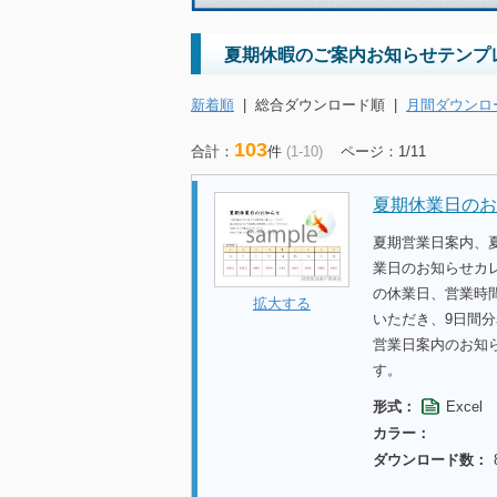
夏期休暇のご案内お知らせテンプ
新着順
|
総合ダウンロード順
|
月間ダウンロ
103
合計：
件
(1-10)
ページ：1/11
夏期休業日のお
夏期営業日案内、
業日のお知らせカ
の休業日、営業時
拡大する
いただき、9日間
営業日案内のお知
す。
形式：
Excel
カラー：
ダウンロード数：