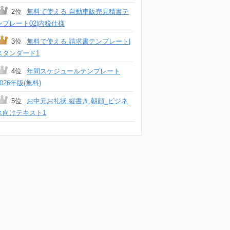
2位
無料で使える 自動車販売見積書テ
ンプレート02|内税仕様
3位
無料で使える 請求書テンプレート|
スタンダード1
4位
年間スケジュールテンプレート
2026年版(無料)
5位
お中元お礼状 縦書き,朝顔_ビジネ
ス向けテキスト1