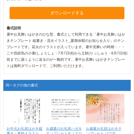
ダウンロードする
書式説明
暑中お見舞いはがきのひな型、書式として利用できる「暑中お見舞いはが
きテンプレート 縦書き・花火イラスト_夏期休暇のお知らせ入り」のテン
プレートです。花火のイラストが入っています。暑中見舞いの時期・・・
二十四節気の小暑(しょうしょ・7月7日頃)から立秋(りっしゅう・8月7日頃)
前までに届くように送るのが一般的です。暑中お見舞いはがきテンプレー
トは無料ダウンロードで、ご利用いただけます。
同一タグの他の書式
お中元お礼状はがき縦
お歳暮のお礼状ハガキ
お歳暮お礼状はがきテ
書き・風鈴イラスト
テンプレートモノクロ
ンプレート パワポ