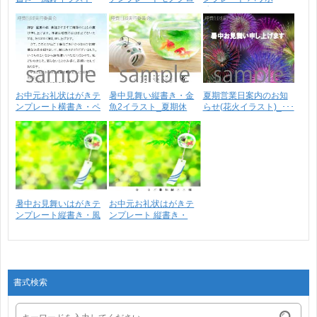
3_･･･
0･･･
(無･･･
お中元お礼状はがきテ
暑中見舞い縦書き・金
夏期営業日案内のお知
ンプレート横書き・ペ
魚2イラスト_夏期休
らせ(花火イラスト)_･･･
ン･･･
暇･･･
暑中お見舞いはがきテ
お中元お礼状はがきテ
ンプレート縦書き・風
ンプレート 縦書き・
鈴･･･
風･･･
書式検索