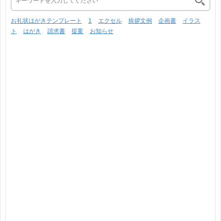
お礼状はがきテンプレート
1
エクセル
挨拶文例
企画書
イラス
ト
はがき
請求書
提案
お知らせ