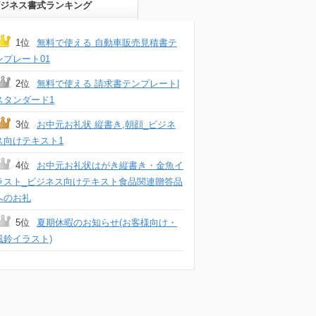
ジネス書式ランキング
1位
無料で使える 自動車販売見積書テ
ンプレート01
2位
無料で使える 請求書テンプレート|
スタンダード1
3位
お中元お礼状 縦書き,朝顔_ビジネ
ス向けテキスト1
4位
お中元お礼状はがき縦書き・金魚イ
ラスト_ビジネス向けテキスト食品関連贈答品
へのお礼
5位
夏期休暇のお知らせ(お客様向け・
風鈴イラスト)