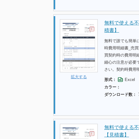
無料で使える不
積書】
無料で誰でも簡単
時費用明細書_売
買契約時の費用明
細心の注意が必要
さい。契約時費用
拡大する
形式：
Excel
カラー：
ダウンロード数：
無料で使える不
【見積書】