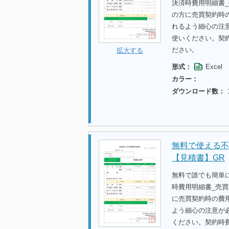
決済時費用明細書
の方に売買契約時
れるよう細心の注
使いください。契
ださい。
拡大する
形式：
Excel
カラー：
ダウンロード数：
無料で使える不
【見積書】GR
無料で誰でも簡単
時費用明細書_売
に売買契約時の費
よう細心の注意が
ください。契約時