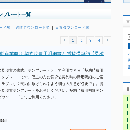
ンプレート一覧
書
ード順
|
週間ダウンロード順
|
日間ダウンロード順
1
2
3
4
動産業向け 契約時費用明細書2_賃貸借契約【見積
に見積書の書式、テンプレートとして利用できる「契約時費用
テンプレートです。借主の方に賃貸借契約時の費用明細のご案
トラブルなく契約に繋げられるよう細心の注意が必要です。提
書
た見積書テンプレートをお使いください。契約時費用明細テン
ダウンロードしてご利用ください。
ル
1558