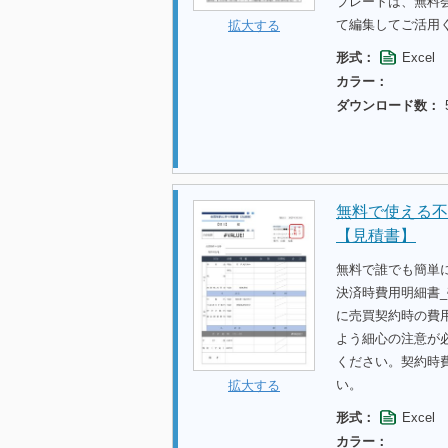
プレートは、無料
て編集してご活用
拡大する
形式：
Excel
カラー：
ダウンロード数：
無料で使える不
【見積書】
無料で誰でも簡単
決済時費用明細書
に売買契約時の費
よう細心の注意が
ください。契約時
い。
拡大する
形式：
Excel
カラー：