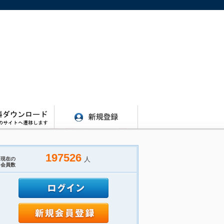
197526
人
現在の
会員数