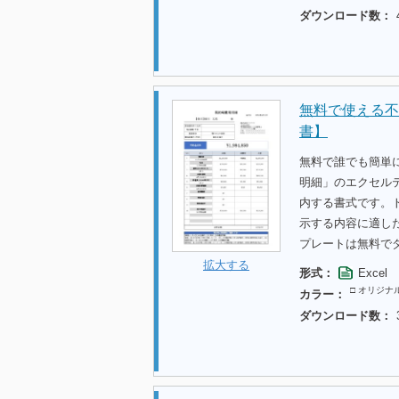
ダウンロード数：
無料で使える不
書】
無料で誰でも簡単
明細」のエクセル
内する書式です。
示する内容に適し
プレートは無料で
拡大する
形式：
Excel
□ オリジナ
カラー：
ダウンロード数：