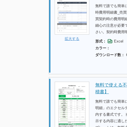
無料で誰でも簡単
時費用明細書_売
買契約時の費用明
細心の注意が必要
さい。契約時費用
拡大する
形式：
Excel
カラー：
ダウンロード数：
無料で使える不
積書】
無料で誰でも簡単
明細」のエクセル
内する書式です。
示する内容に適し