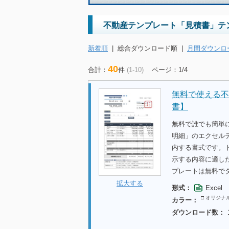
不動産テンプレート「見積書」テ
新着順
|
総合ダウンロード順
|
月間ダウンロ
40
合計：
件
(1-10)
ページ：1/4
無料で使える不
書】
無料で誰でも簡単
明細」のエクセル
内する書式です。
示する内容に適し
プレートは無料で
拡大する
形式：
Excel
□ オリジナ
カラー：
ダウンロード数：