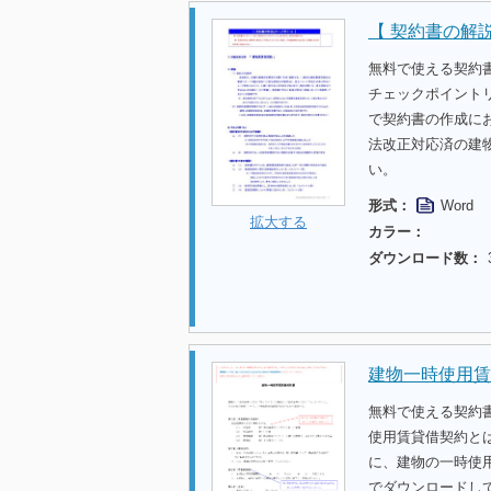
【 契約書の解
無料で使える契約
チェックポイント
で契約書の作成に
法改正対応済の建
い。
形式：
Word
拡大する
カラー：
ダウンロード数：
建物一時使用賃
無料で使える契約
使用賃貸借契約と
に、建物の一時使
でダウンロードし