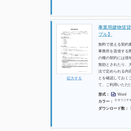
事業用建物賃貸
プル】
無料で使える契約
事務所を賃借する
の種の契約には借
無効とされたり、
法で定められる内
とを確認しておく
拡大する
て、ご利用いただ
形式：
Word
□ オリジナ
カラー：
ダウンロード数：