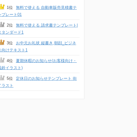
1位
無料で使える 自動車販売見積書テ
ンプレート01
2位
無料で使える 請求書テンプレート|
スタンダード1
3位
お中元お礼状 縦書き,朝顔_ビジネ
ス向けテキスト1
4位
夏期休暇のお知らせ(お客様向け・
風鈴イラスト)
5位
定休日のお知らせテンプレート 街
イラスト