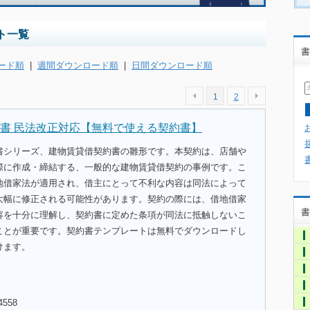
ト一覧
書
ード順
|
週間ダウンロード順
|
日間ダウンロード順
1
2
書 民法改正対応【無料で使える契約書】
書シリーズ、建物賃貸借契約書の雛形です。本契約は、店舗や
際に作成・締結する、一般的な建物賃貸借契約の事例です。こ
地借家法が適用され、借主にとって不利な内容は同法によって
大幅に修正される可能性があります。契約の際には、借地借家
書
容を十分に理解し、契約書に定めた条項が同法に抵触しないこ
ことが重要です。契約書テンプレートは無料でダウンロードし
けます。
4558