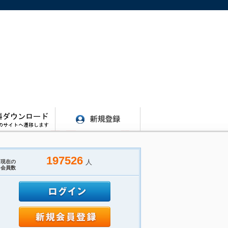
197526
人
現在の
会員数