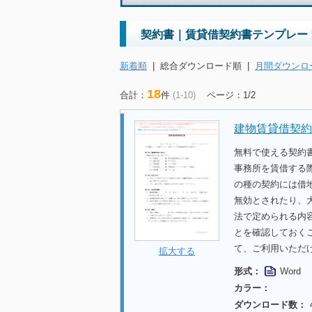
契約書｜賃貸借契約書テンプレー
新着順
|
総合ダウンロード順
|
月間ダウンロ
18
合計：
件
(1-10)
ページ：1/2
建物賃貸借契約
無料で使える契約
事務所を賃借する
の種の契約には借
無効とされたり、
法で定められる内
とを確認しておく
て、ご利用いただ
拡大する
形式：
Word
カラー：
ダウンロード数：