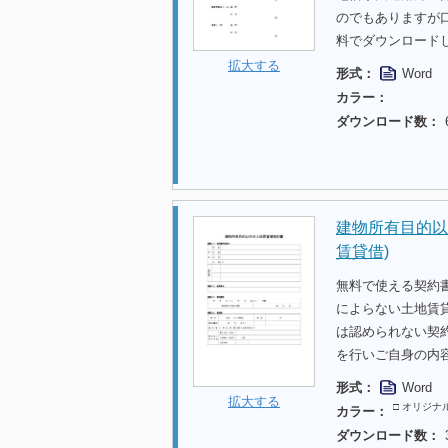
のでもありますが
料でダウンロード
拡大する
形式：
Word
カラー：
ダウンロード数：
建物所有目的以
賃貸借)
無料で使える契約
によらない土地賃
は認められない契
を行いご自身の内
形式：
Word
拡大する
□ オリジナ
カラー：
ダウンロード数：