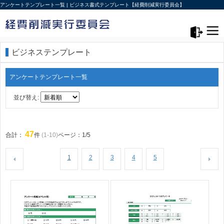
アンケートテンプレート一覧 | ビジネス書式テンプレート【経費削減実行委員会】
メニュー>
ログアウト
ビジネステンプレート
アンケートテンプレート一覧
並び替え:
47
合計：
件
(1-10)
ページ：1/5
1
2
3
4
5