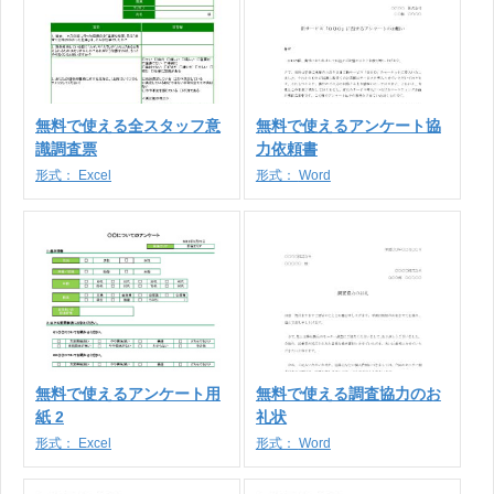
無料で使える全スタッフ意
無料で使えるアンケート協
識調査票
力依頼書
形式：
Excel
形式：
Word
無料で使えるアンケート用
無料で使える調査協力のお
紙 2
礼状
形式：
Excel
形式：
Word