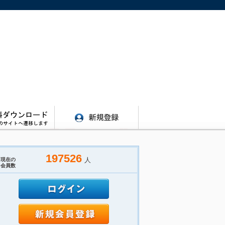
197526
人
現在の
会員数