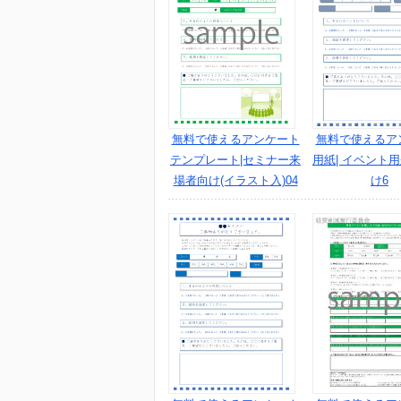
無料で使えるアンケート
無料で使えるア
テンプレート|セミナー来
用紙| イベント
場者向け(イラスト入)04
け6