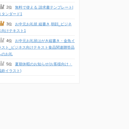
2位
無料で使える 請求書テンプレート|
スタンダード1
3位
お中元お礼状 縦書き,朝顔_ビジネ
ス向けテキスト1
4位
お中元お礼状はがき縦書き・金魚イ
ラスト_ビジネス向けテキスト食品関連贈答品
へのお礼
5位
夏期休暇のお知らせ(お客様向け・
風鈴イラスト)