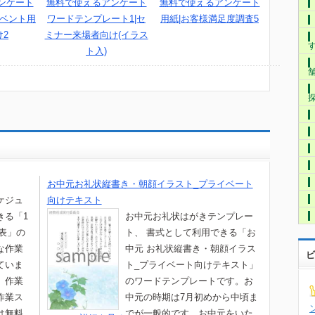
ンケート
無料で使えるアンケート
無料で使えるアンケート
イベント用
ワードテンプレート1|セ
用紙|お客様満足度調査5
2
ミナー来場者向け(イラス
ト入)
お中元お礼状縦書き・朝顔イラスト_プライベート
ケジュ
向けテキスト
きる「1
お中元お礼状はがきテンプレー
表」の
ト、 書式として利用できる「お
な作業
中元 お礼状縦書き・朝顔イラス
ビ
ていま
ト_プライベート向けテキスト」
、作業
のワードテンプレートです。お
作業ス
中元の時期は7月初めから中頃ま
は無料
でが一般的です。お中元をいた