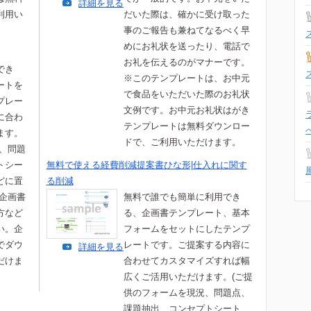
詳細を見る
利用い
だいた際は、確かに受け取った
事のご報告も兼ねてなるべく早
めにお礼状を送ったり、電話で
お礼を伝えるのがマナーです。
でき
※このテンプレートは、お中元
ートを
で食品をいただいた際のお礼状
プレー
文例です。お中元お礼状はがき
に合わ
テンプレートは無料ダウンロー
ます。
ドで、ご利用いただけます。
況、問題
トシー
無料で使える経費削減提案書ひな形|仕入れに関す
どに置
る削減
)企画書
無料で誰でも簡単に利用でき
方など
る、企画書テンプレート、基本
い。企
フォームをセットにしたテンプ
でダウ
レートです。ご提案する内容に
詳細を見る
だけま
合わせてカスタマイズすれば幅
広くご活用いただけます。(ご提
供のフォームを現況、問題点、
課題抽出、コンセプトシート、