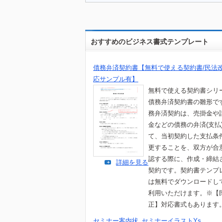
おすすめのビジネス書式テンプレート
債務弁済契約書【無料で使える契約書/民法
応サンプル有】
無料で使える契約書シリ
債務弁済契約書の雛形で
務弁済契約は、売掛金や
金などの債務の弁済(支払
て、当初契約した支払条
更することを、双方が合
認する際に、作成・締結
詳細を見る
契約です。契約書テンプ
は無料でダウンロードし
利用いただけます。※【
正】対応書式もあります
セミナー案内状_セミナーイラストYs