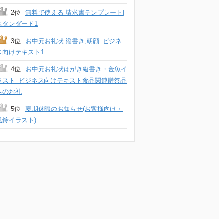
2位
無料で使える 請求書テンプレート|
スタンダード1
3位
お中元お礼状 縦書き,朝顔_ビジネ
ス向けテキスト1
4位
お中元お礼状はがき縦書き・金魚イ
ラスト_ビジネス向けテキスト食品関連贈答品
へのお礼
5位
夏期休暇のお知らせ(お客様向け・
風鈴イラスト)