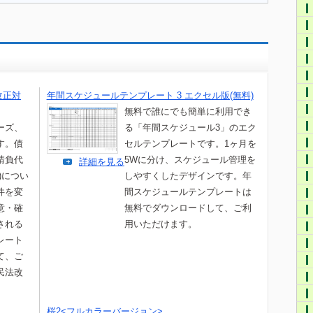
改正対
年間スケジュールテンプレート 3 エクセル版(無料)
無料で誰にでも簡単に利用でき
ーズ、
る「年間スケジュール3」のエク
す。債
セルテンプレートです。1ヶ月を
請負代
5Wに分け、スケジュール管理を
詳細を見る
)につい
しやすくしたデザインです。年
件を変
間スケジュールテンプレートは
意・確
無料でダウンロードして、ご利
される
用いただけます。
レート
て、ご
民法改
。
桜2<フルカラーバージョン>