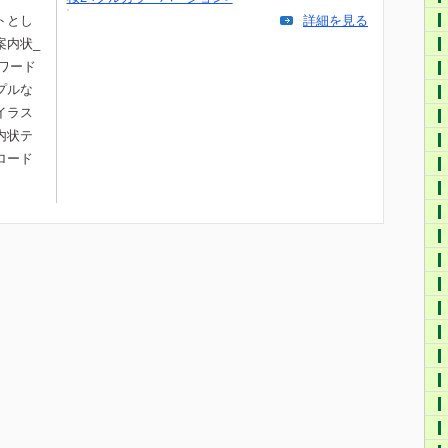
トとし
詳細を見る
案内状_
ワード
プルな
イラス
内状テ
ロード
。