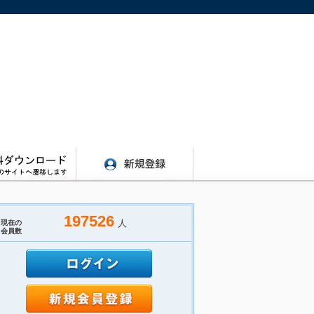
197526
人
現在の
会員数