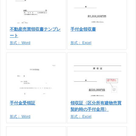
不動産売買領収書テンプレ
手付金領収書
ート
形式：
Word
形式：
Excel
手付金受領証
領収証〈区分所有建物売買
契約時の手付金用〉
形式：
Word
形式：
Excel