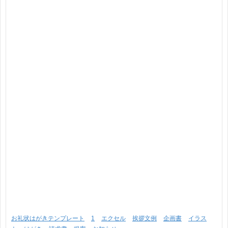
お礼状はがきテンプレート
1
エクセル
挨拶文例
企画書
イラス