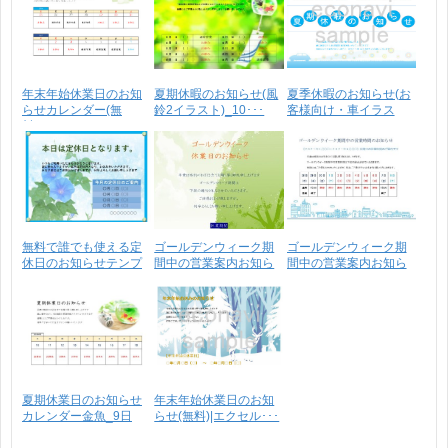
年末年始休業日のお知
夏期休暇のお知らせ(風
夏季休暇のお知らせ(お
らせカレンダー(無
鈴2イラスト)_10･･･
客様向け・車イラス
料)･･･
ト･･･
無料で誰でも使える定
ゴールデンウィーク期
ゴールデンウィーク期
休日のお知らせテンプ
間中の営業案内お知ら
間中の営業案内お知ら
レ･･･
せ･･･
せ･･･
夏期休業日のお知らせ
年末年始休業日のお知
カレンダー金魚_9日
らせ(無料)|エクセル･･･
間･･･