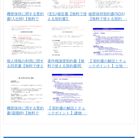
機密保持に関する誓約
(支払)催告書【無料で使
秘密保持契約書(NDA)
書(入社時)【無料で
える契約書】
【無料で使える契約･･･
使･･･
個人情報の利用に関す
著作権譲渡契約書【無
【 契約書の解説とチェ
る同意書【無料で使え
料で使える契約書/民
ックポイント 】土地･･･
る･･･
法･･･
機密保持に関する誓約
【 契約書の解説とチェ
書(退職時)【無料で
ックポイント 】建物･･･
使･･･