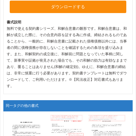
ダウンロードする
書式説明
無料で使える契約書シリーズ、和解合意書の雛形です。和解合意書は、和
解が成立した際に、その合意内容を証する為に作成、締結されるものであ
ることから、一般的に、和解合意書に記載された債権債務以外には、当事
者の間に債権債務が存在しないことを確認するための条項を盛り込みま
す。また、和解契約の成立後に、和解前に問題となっていた事柄に関し
て、新事実や証拠が発見された場合でも、その和解の効力は有効なままで
あり、覆ることはありません(和解の確定効)。ゆえに、和解合意書の締結
は、非常に慎重に行う必要があります。契約書テンプレートは無料でダウ
ンロードして、ご利用いただけます。※【民法改正】対応書式もありま
す。
同一タグの他の書式