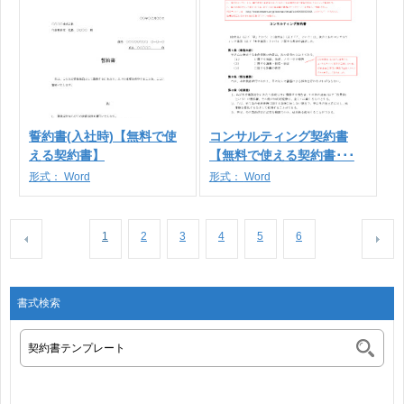
誓約書(入社時)【無料で使
コンサルティング契約書
える契約書】
【無料で使える契約書･･･
形式：
Word
形式：
Word
1
2
3
4
5
6
書式検索