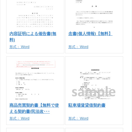
内容証明による催告書(無
念書(個人情報)【無料】
料)
形式：
Word
形式：
Word
商品売買契約書【無料で使
駐車場賃貸借契約書
える契約書/民法改･･･
形式：
Word
形式：
Word