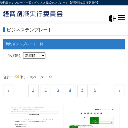
契約書テンプレート一覧 | ビジネス書式テンプレート【経費削減実行委員会】
メニュー>
ログアウト
ビジネステンプレート
契約書テンプレート一覧
並び替え:
84
合計：
件
(1-10)
ページ：1/9
1
2
3
4
5
6