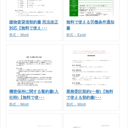
建物賃貸借契約書 民法改正
無料で使える労働条件通知
対応【無料で使え･･･
書
形式：
Word
形式：
Excel
機密保持に関する誓約書(入
業務委託契約(一般)【無料
社時)【無料で使･･･
で使える契約書/･･･
形式：
Word
形式：
Word