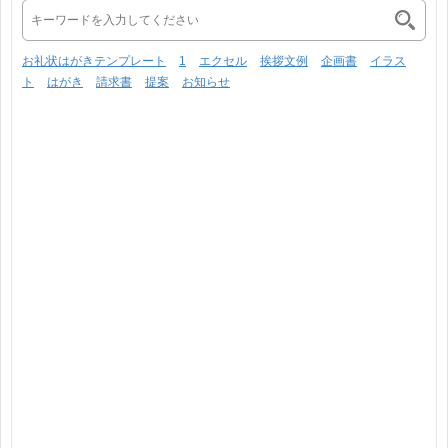
お礼状はがきテンプレート
1
エクセル
挨拶文例
企画書
イラス
ト
はがき
請求書
提案
お知らせ