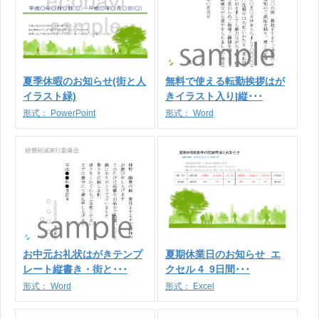
夏季休暇のお知らせ(街と人
無料で使える転勤挨拶はが
イラスト緑)
きイラスト入り|縦･･･
形式：
PowerPoint
形式：
Word
お中元お礼状はがきテンプ
夏期休業日のお知らせ_エ
レート縦書き・街と･･･
クセル 4_9日間･･･
形式：
Word
形式：
Excel