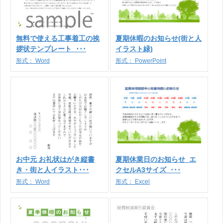
無料で使える工事着工の挨
夏期休暇のお知らせ(街と人
拶状テンプレート_･･･
イラスト緑)
形式：
Word
形式：
PowerPoint
お中元 お礼状はがき縦書
夏期休業日のお知らせ_エ
き・街と人イラスト･･･
クセルA3サイズ_･･･
形式：
Word
形式：
Excel