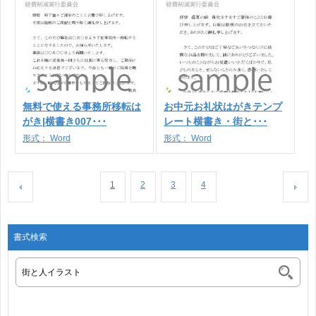
無料で使える事務所移転は
お中元お礼状はがきテンプ
がき|横書き007･･･
レート横書き・街と･･･
形式：
Word
形式：
Word
1
2
3
4
書式検索