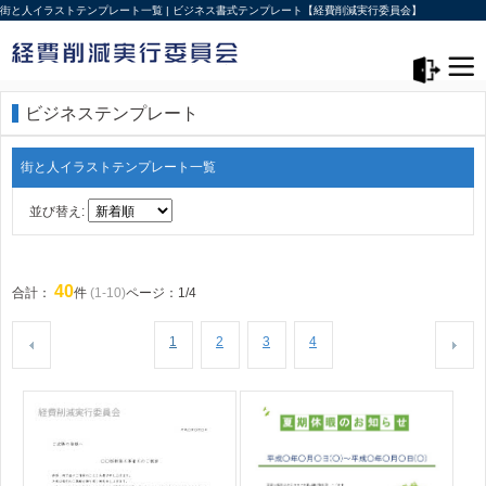
街と人イラストテンプレート一覧 | ビジネス書式テンプレート【経費削減実行委員会】
メニュー>
ログアウト
ビジネステンプレート
街と人イラストテンプレート一覧
並び替え:
40
合計：
件
(1-10)
ページ：1/4
1
2
3
4