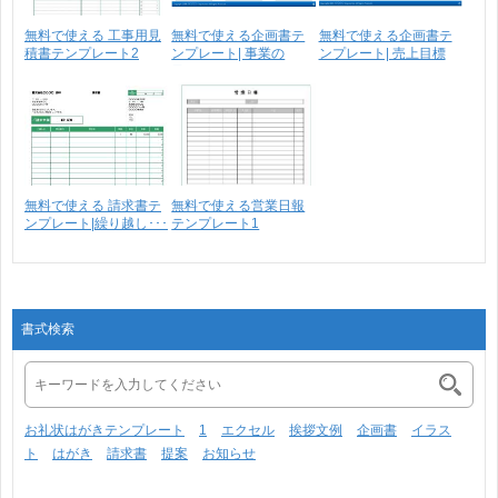
無料で使える 工事用見
無料で使える企画書テ
無料で使える企画書テ
積書テンプレート2
ンプレート| 事業の
ンプレート| 売上目標
目･･･
無料で使える 請求書テ
無料で使える営業日報
ンプレート|繰り越し･･･
テンプレート1
書式検索
お礼状はがきテンプレート
1
エクセル
挨拶文例
企画書
イラス
ト
はがき
請求書
提案
お知らせ