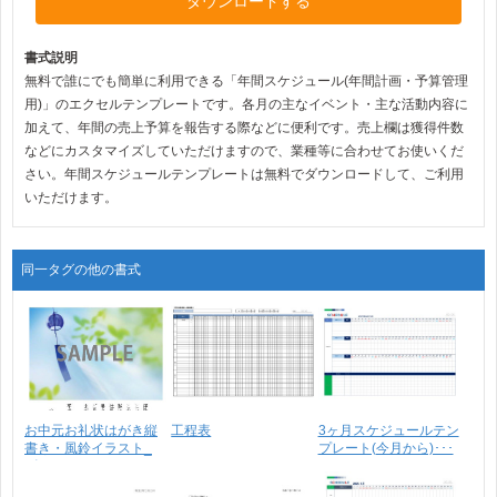
ダウンロードする
書式説明
無料で誰にでも簡単に利用できる「年間スケジュール(年間計画・予算管理
用)」のエクセルテンプレートです。各月の主なイベント・主な活動内容に
加えて、年間の売上予算を報告する際などに便利です。売上欄は獲得件数
などにカスタマイズしていただけますので、業種等に合わせてお使いくだ
さい。年間スケジュールテンプレートは無料でダウンロードして、ご利用
いただけます。
同一タグの他の書式
お中元お礼状はがき縦
工程表
3ヶ月スケジュールテン
書き・風鈴イラスト_
プレート(今月から)･･･
ビ･･･