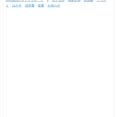
お礼状はがきテンプレート
1
エクセル
挨拶文例
企画書
イラス
ト
はがき
請求書
提案
お知らせ