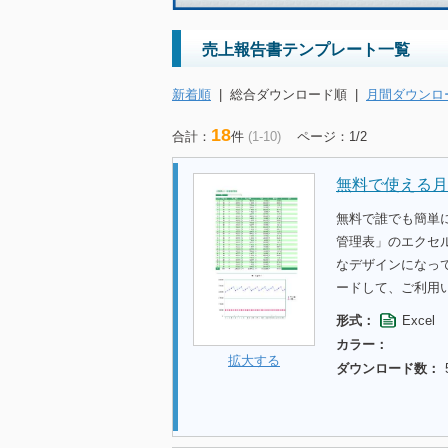
売上報告書テンプレート一覧
新着順
|
総合ダウンロード順
|
月間ダウンロ
18
合計：
件
(1-10)
ページ：1/2
無料で使える月
無料で誰でも簡単
管理表」のエクセ
なデザインになっ
ードして、ご利用
形式：
Excel
カラー：
拡大する
ダウンロード数：