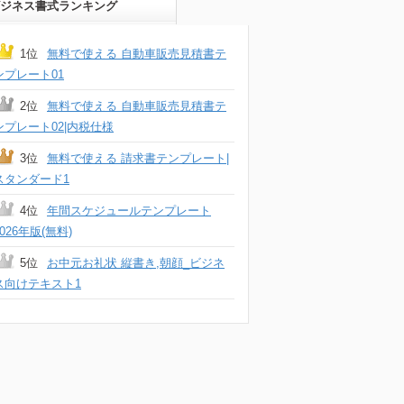
ジネス書式ランキング
1位
無料で使える 自動車販売見積書テ
ンプレート01
2位
無料で使える 自動車販売見積書テ
ンプレート02|内税仕様
3位
無料で使える 請求書テンプレート|
スタンダード1
4位
年間スケジュールテンプレート
2026年版(無料)
5位
お中元お礼状 縦書き,朝顔_ビジネ
ス向けテキスト1