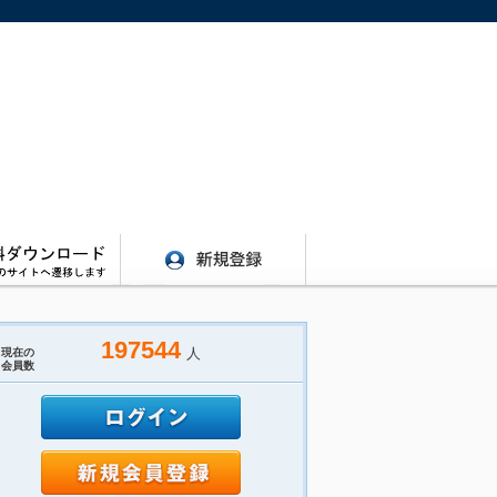
197544
人
現在の
会員数