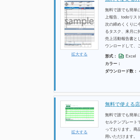
無料で誰でも簡単に
上報告、todoリ
次の締めくくりに今
るタスク、来月に
売上活動報告書とし
ウンロードして、
拡大する
形式：
Excel
カラー：
ダウンロード数：
無料で使える店
無料で誰でも簡単
セルテンプレート
っております。商
拡大する
用いただけます。