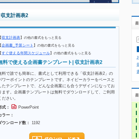
 収支計画表2
書
【
収支計画表
】
の他の書式をもっと見る
【
企画書_予算シート
】
の他の書式をもっと見る
【
すぐ使える年間スケジュール
】
の他の書式をもっと見る
無料で使える企画書テンプレート| 収支計画表2
無料で誰でも簡単に、書式として利用できる「収支計画表2」の
パワーポイントのテンプレートです。ネイビーカラーをベースと
したテンプレートで、どんな企画案にも合うデザインになってお
ります。企画書テンプレートは無料でダウンロードして、ご利用
書
ください。
形式：
PowerPoint
カラー：
ダウンロード数：
1192