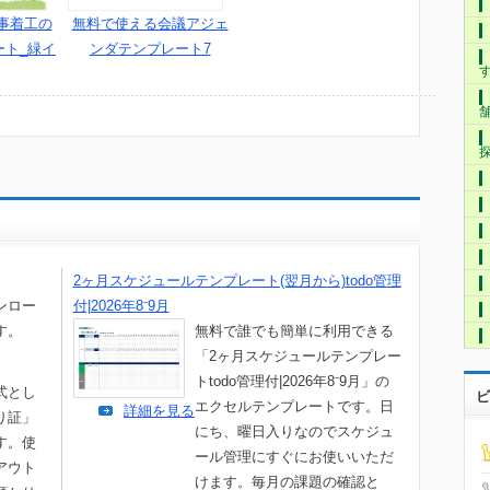
事着工の
無料で使える会議アジェ
ート_緑イ
ンダテンプレート7
2ヶ月スケジュールテンプレート(翌月から)todo管理
ンロー
付|2026年8⁻9月
す。
無料で誰でも簡単に利用できる
「2ヶ月スケジュールテンプレー
トtodo管理付|2026年8⁻9月」の
式とし
ビ
エクセルテンプレートです。日
詳細を見る
り証」
にち、曜日入りなのでスケジュ
す。使
ール管理にすぐにお使いいただ
アウト
けます。毎月の課題の確認と