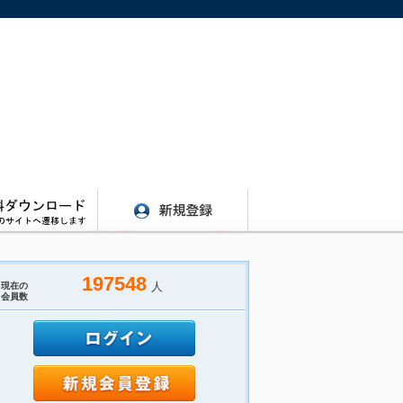
197548
人
現在の
会員数