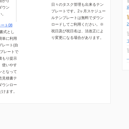
預かり
日々のタスク管理も出来るテン
ダウン
プレートです。2ヶ月スケジュー
い。
ルテンプレートは無料でダウン
ロードしてご利用ください。※
ート08
祝日及び祝日名は、法改正によ
 書式とし
り変更になる場合があります。
簡単に利用
プレート(自
ンプレートで
積もり提示
。使いやす
ンとなって
売見積書テ
ダウンロー
だけます。