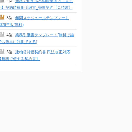
2位
無料で使える不動産業向け【買主
宛】契約時費用明細書_売買契約【見積書】
3位
年間スケジュールテンプレート
2026年版(無料)
4位
業務引継書テンプレート(無料で誰
でも簡単に利用できる)
5位
建物賃貸借契約書 民法改正対応
【無料で使える契約書】