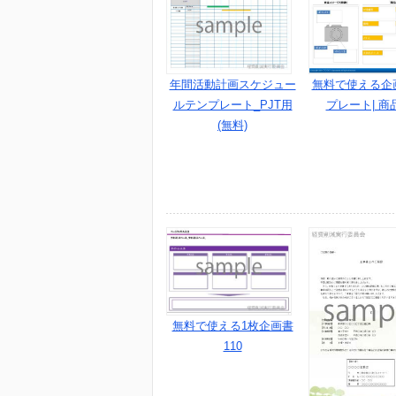
無料で使える企
年間活動計画スケジュー
プレート| 商
ルテンプレート_PJT用
(無料)
無料で使える1枚企画書
110