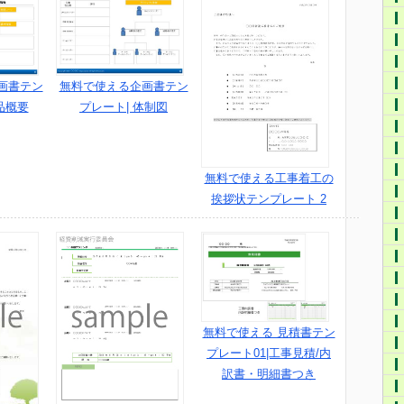
画書テン
無料で使える企画書テン
品概要
プレート| 体制図
無料で使える工事着工の
挨拶状テンプレート 2
無料で使える 見積書テン
プレート01|工事見積/内
訳書・明細書つき