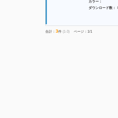
カラー：
ダウンロード数：
3
合計：
件
(1-3)
ページ：1/1