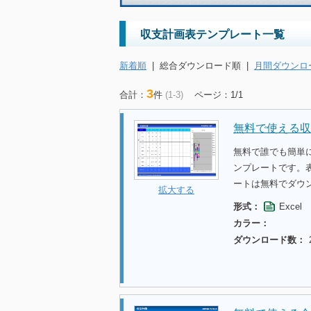
収支計画表テンプレート一覧
新着順
|
総合ダウンロード順
|
月間ダウンロ
3
合計：
件
(1-3)
ページ：1/1
無料で使える収
無料で誰でも簡単
ンプレートです。
ートは無料でダウ
拡大する
形式：
Excel
カラー：
ダウンロード数：