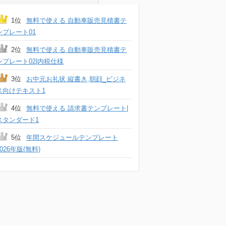
1位
無料で使える 自動車販売見積書テ
ンプレート01
2位
無料で使える 自動車販売見積書テ
ンプレート02|内税仕様
3位
お中元お礼状 縦書き,朝顔_ビジネ
ス向けテキスト1
4位
無料で使える 請求書テンプレート|
スタンダード1
5位
年間スケジュールテンプレート
2026年版(無料)