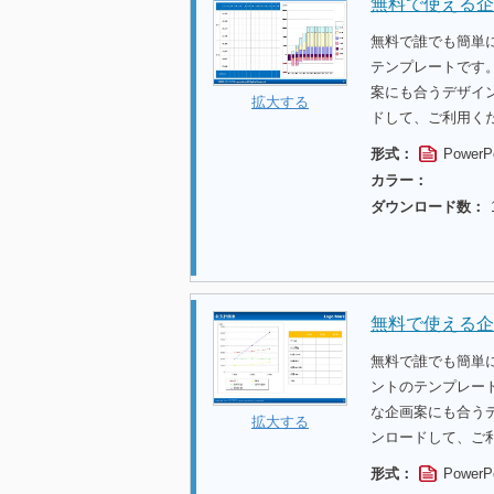
無料で使える企
無料で誰でも簡単
テンプレートです
案にも合うデザイ
拡大する
ドして、ご利用く
形式：
PowerP
カラー：
ダウンロード数：
無料で使える企
無料で誰でも簡単
ントのテンプレー
な企画案にも合う
拡大する
ンロードして、ご
形式：
PowerP