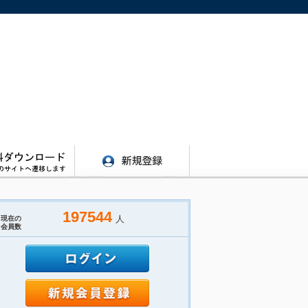
197544
人
現在の
会員数