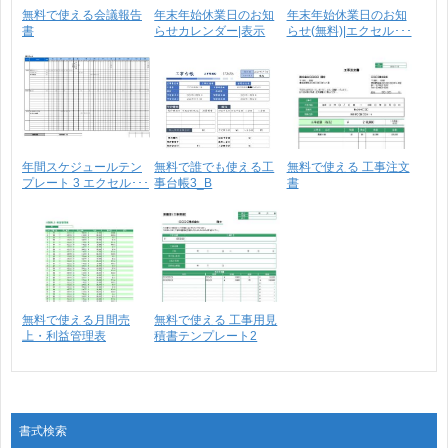
無料で使える会議報告
年末年始休業日のお知
年末年始休業日のお知
書
らせカレンダー|表示
らせ(無料)|エクセル･･･
8･･･
年間スケジュールテン
無料で誰でも使える工
無料で使える 工事注文
プレート 3 エクセル･･･
事台帳3_B
書
無料で使える月間売
無料で使える 工事用見
上・利益管理表
積書テンプレート2
書式検索