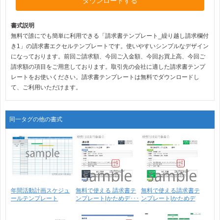
ダウンロードする
書式説明
無料で誰にでも簡単に利用できる「請求書テンプレート_繰り越し請求欄付
き1」の請求書エクセルテンプレートです。使いやすいシンプルなデザイン
になっております。前回ご請求額、今回ご入金額、今回お買上高、今回ご
請求額の項目をご用意しております。取引先の会社に適した請求書テンプ
レートをお使いください。請求書テンプレートは無料でダウンロードし
て、ご利用いただけます。
同一タグの他の書式
年間活動計画スケジュ
無料で使える 請求書テ
無料で使える請求書テ
ールテンプレート
ンプレート|かためデ･･･
ンプレート|かためデ
_PJ･･･
ザ･･･