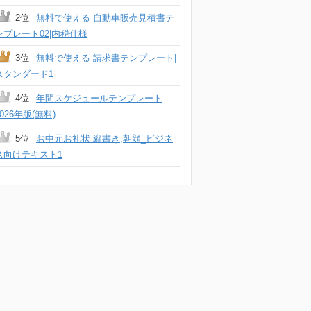
2位
無料で使える 自動車販売見積書テ
ンプレート02|内税仕様
3位
無料で使える 請求書テンプレート|
スタンダード1
4位
年間スケジュールテンプレート
2026年版(無料)
5位
お中元お礼状 縦書き,朝顔_ビジネ
ス向けテキスト1