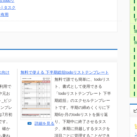
todoリ
| タスク
共有用
ス向け
無料で使える 下半期総括todoリストテンプレート
無料で誰でも簡単に、todoリス
て利用で
ト、書式として使用できる
中元お
「todoリストテンプレート 下半
ト_ビジ
期総括」のエクセルテンプレー
テンプレ
トです。半期の締めくくりに下
ビ
は7月初
期6か月のtodoリストを振り返
です。
り、下期中に終了させるタス
詳細を見る
、確か
ク、来期に持越しするタスクを
も兼ね
項目ごとに管理することができ