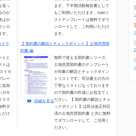
を送っ
ます。下半期活動報告書として
るのが
もご利用いただけます。todoリ
状はが
ストテンプレートは無料でダウ
ウンロ
ンロードして、ご利用いただけ
ます。
ます。
カイラ
【 契約書の解説とチェックポイント 】土地売買契
約書 編
ートと
無料で使える契約書シリーズ、
ストは
土地売買契約書のテンプレート
 スイカ
が対象の解説とチェックポイン
プレー
トリストです。司法書士の方の
に追加
丁寧なリストになっております
ハガキ
ので契約書の作成にお役立てく
イラス
ださい。【 契約書の解説とチェ
詳細を見る
無料ダ
ックポイント 】は民法改正対応
ただけ
済の土地売買契約書 と共に無料
でダウンロードして、ご活用く
ださい。