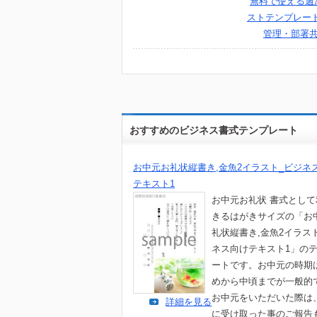
無料で使える週次
ストテンプレート
管理・部署
おすすめのビジネス書式テンプレート
お中元お礼状縦書き,金魚2イラスト_ビジネ
テキスト1
お中元お礼状 書式とし
きるはがきサイズの「お
礼状縦書き,金魚2イラス
ネス向けテキスト1」の
ートです。お中元の時期
めから中頃までが一般的
お中元をいただいた際は
詳細を見る
に受け取った事のご報告