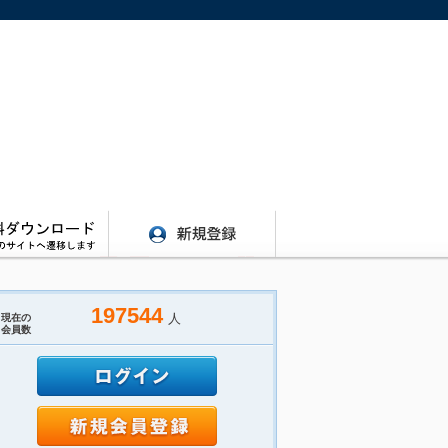
197544
人
現在の
会員数