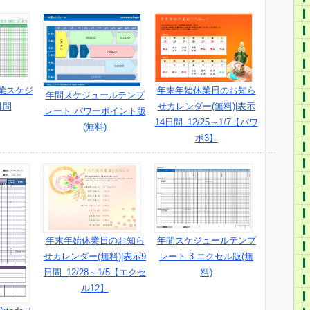
業スケジ
年末年始休業日のお知ら
年間スケジュールテンプ
月間
せカレンダー(無料)|表示
レート パワーポイント版
14日間_12/25～1/7【パワ
(無料)
ポ3】
年末年始休業日のお知ら
年間スケジュールテンプ
せカレンダー(無料)|表示9
レート 3 エクセル版(無
日間_12/28～1/5【エクセ
料)
ル12】