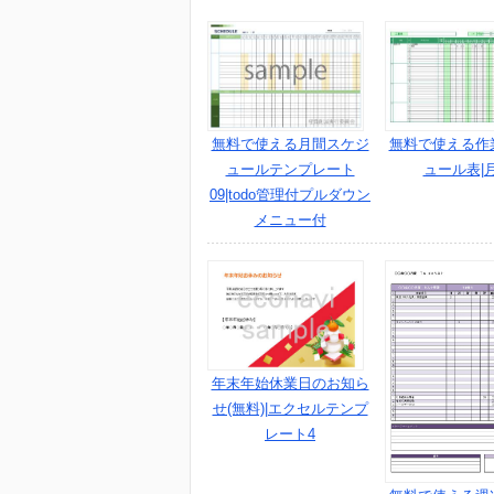
無料で使える月間スケジ
無料で使える作
ュールテンプレート
ュール表|
09|todo管理付プルダウン
メニュー付
年末年始休業日のお知ら
せ(無料)|エクセルテンプ
レート4