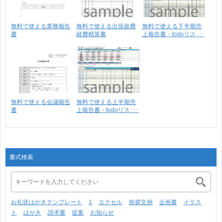
無料で使える業務報告
無料で使える出張旅費
無料で使える下半期売
書
経費精算書
上報告書・todoリス･･･
無料で使える会議報告
無料で使える上半期売
書
上報告書・todoリス･･･
書式検索
お礼状はがきテンプレート
1
エクセル
挨拶文例
企画書
イラス
ト
はがき
請求書
提案
お知らせ