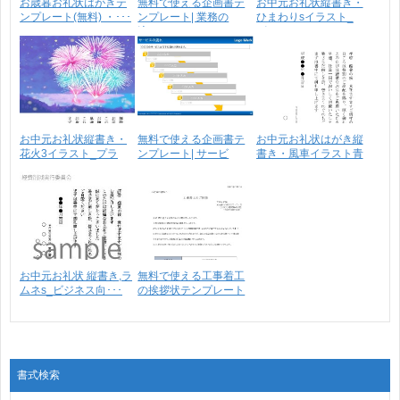
お歳暮お礼状はがきテ
無料で使える企画書テ
お中元お礼状縦書き・
ンプレート(無料) ・･･･
ンプレート| 業務の
ひまわりsイラスト_
流･･･
ビ･･･
お中元お礼状縦書き・
無料で使える企画書テ
お中元お礼状はがき縦
花火3イラスト_プラ
ンプレート| サービ
書き・風車イラスト青
イ･･･
ス･･･
_･･･
お中元お礼状 縦書き,ラ
無料で使える工事着工
ムネs_ビジネス向･･･
の挨拶状テンプレート
･･･
書式検索